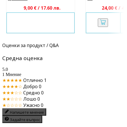
9,00 € / 17.60 лв.
24,00 € / 46
Оценки за продукт / Q&A
Средна оценка
5.0
1 Мнение
★★★★★
Отлично
1
★★★★☆
Добро
0
★★★☆☆
Средно
0
★★☆☆☆
Лошо
0
★☆☆☆☆
Ужасно
0
Напишете мнение
Задайте въпрос