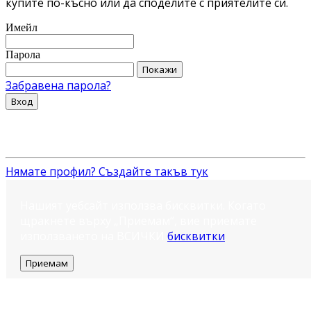
купите по-късно или да споделите с приятелите си.
Имейл
Парола
Покажи
Забравена парола?
Вход
Нямате профил? Създайте такъв тук
Нашият уебсайт използва бисквитки. Когато
щракнете върху „Приемам“, вие приемате
използването на ВСИЧКИ
бисквитки
.
Приемам