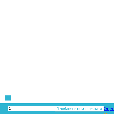
Оцен

Добавяне към количката