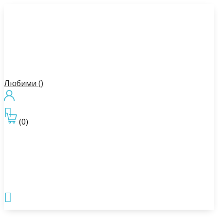
Любими (
)

(0)
