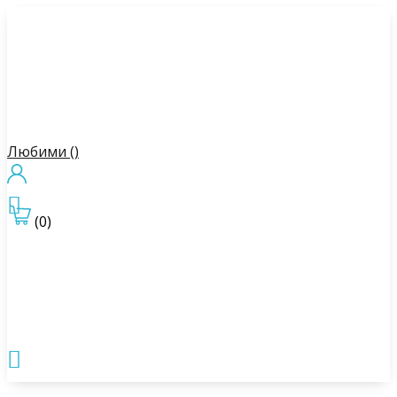
Любими (
)

(0)
