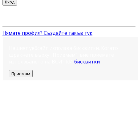
Вход
Нямате профил? Създайте такъв тук
Нашият уебсайт използва бисквитки. Когато
щракнете върху „Приемам“, вие приемате
използването на ВСИЧКИ
бисквитки
.
Приемам