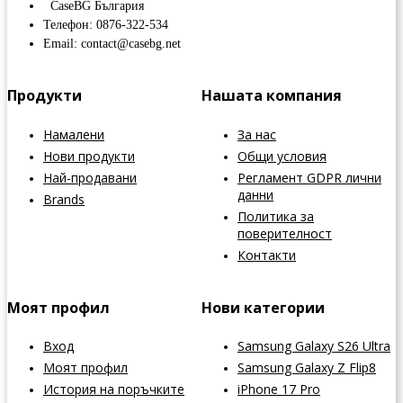
CaseBG България
Телефон: 0876-322-534
Email: contact@casebg.net
Продукти
Нашата компания
Намалени
За нас
Нови продукти
Общи условия
Най-продавани
Регламент GDPR лични
данни
Brands
Политика за
поверителност
Контакти
Моят профил
Нови категории
Вход
Samsung Galaxy S26 Ultra
Моят профил
Samsung Galaxy Z Flip8
История на поръчките
iPhone 17 Pro