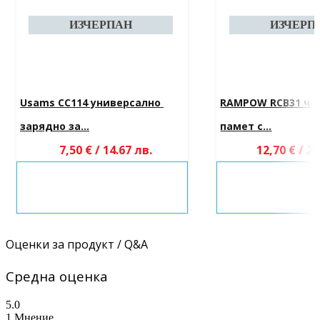
Usams CC114 универсално 
RAMPOW RCB31 чет
зарядно за...
памет с...
7,50 € / 14.67 лв.
12,70 € / 24
Оценки за продукт / Q&A
Средна оценка
5.0
1 Мнение