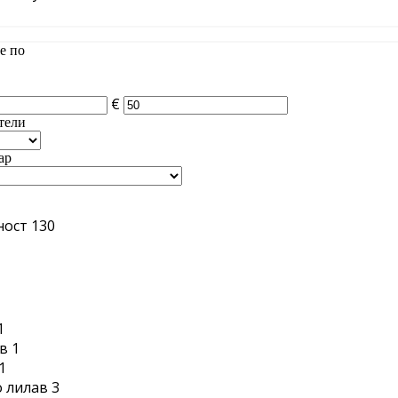
е по
€
тели
ар
ност
130
1
1
в
1
1
 лилав
3