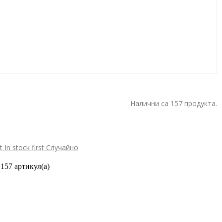
Налични са 157 продукта.
st
In stock first
Случайно
157 артикул(а)