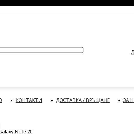
РАБОТНО ВРЕМЕ
: Делнични дни: от 9:00 до 17:00 часа
Л
О
КОНТАКТИ
ДОСТАВКА / ВРЪЩАНЕ
ЗА 
alaxy Note 20