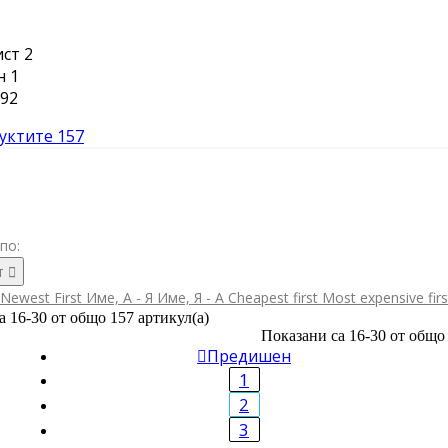
ист
2
н
1
92
уктите
157
по:
т

Newest First
Име, А - Я
Име, Я - А
Cheapest first
Most expensive fir
а 16-30 от общо 157 артикул(а)
Показани са 16-30 от общо 

Предишен
1
2
3