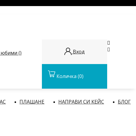


Вход
юбими (
)
Количка
(0)
НАС
ПЛАЩАНЕ
НАПРАВИ СИ КЕЙС
БЛОГ