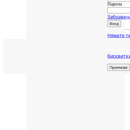
Парола
Забравен
Вход
Нямате п
Нашият у
бисквитк
Приемам