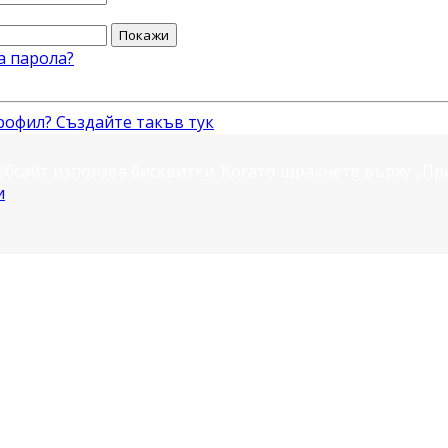
Покажи
а парола?
рофил? Създайте такъв тук
ебсайт използва бисквитки. Когато щракнете върху „П
и
.