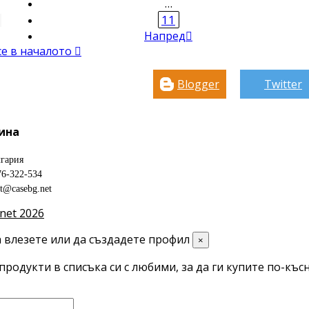
…
11
Напред

се в началото

Blogger
Twitter
ина
гария
76-322-534
ct@casebg.net
net 2026
 влезете или да създадете профил
×
продукти в списъка си с любими, за да ги купите по-късн