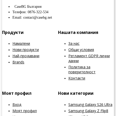
CaseBG България
Телефон: 0876-322-534
Email: contact@casebg.net
Продукти
Нашата компания
Намалени
За нас
Нови продукти
Общи условия
Най-продавани
Регламент GDPR лични
данни
Brands
Политика за
поверителност
Контакти
Моят профил
Нови категории
Вход
Samsung Galaxy S26 Ultra
Моят профил
Samsung Galaxy Z Flip8