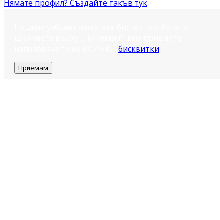
Нямате профил? Създайте такъв тук
Нашият уебсайт използва бисквитки. Когато
щракнете върху „Приемам“, вие приемате
използването на ВСИЧКИ
бисквитки
.
Приемам