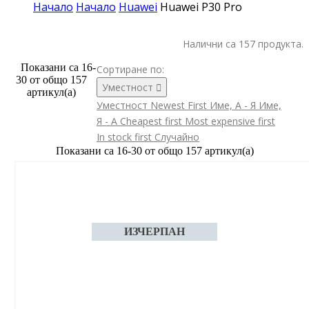
Начало
Начало
Huawei
Huawei P30 Pro
Налични са 157 продукта.
Показани са 16-
Сортиране по:
30 от общо 157
Уместност

артикул(а)
Уместност
Newest First
Име, А - Я
Име,
Я - А
Cheapest first
Most expensive first
In stock first
Случайно
Показани са 16-30 от общо 157 артикул(а)