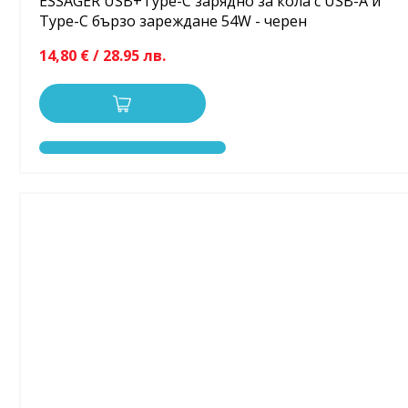
ESSAGER USB+Type-C зарядно за кола с USB-A и
Type-C бързо зареждане 54W - черен
14,80 € / 28.95 лв.