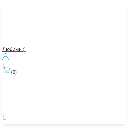
Любими (
)

(0)
