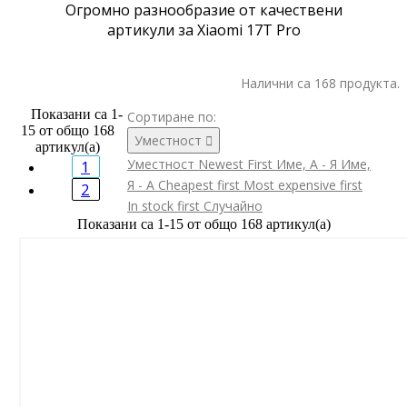
Огромно разнообразие от качествени
артикули за Xiaomi 17T Pro
Налични са 168 продукта.
Показани са 1-
Сортиране по:
15 от общо 168
Уместност

артикул(а)
Уместност
Newest First
Име, А - Я
Име,
1
Я - А
Cheapest first
Most expensive first
2
In stock first
Случайно
Показани са 1-15 от общо 168 артикул(а)