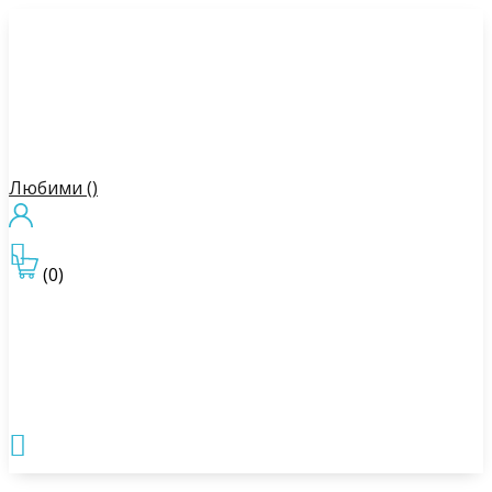
Любими (
)

(0)
