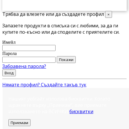
Трябва да влезете или да създадете профил
×
Запазете продукти в списъка си с любими, за да ги
купите по-късно или да споделите с приятелите си.
Имейл
Парола
Покажи
Забравена парола?
Вход
Нямате профил? Създайте такъв тук
Нашият уебсайт използва бисквитки. Когато
щракнете върху „Приемам“, вие приемате
използването на ВСИЧКИ
бисквитки
.
Приемам