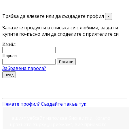
Трябва да влезете или да създадете профил
×
Запазете продукти в списъка си с любими, за да ги
купите по-късно или да споделите с приятелите си.
Имейл
Парола
Покажи
Забравена парола?
Вход
Нямате профил? Създайте такъв тук
Нашият уебсайт използва бисквитки. Когато
щракнете върху „Приемам“, вие приемате