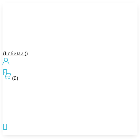
Любими (
)

(0)
