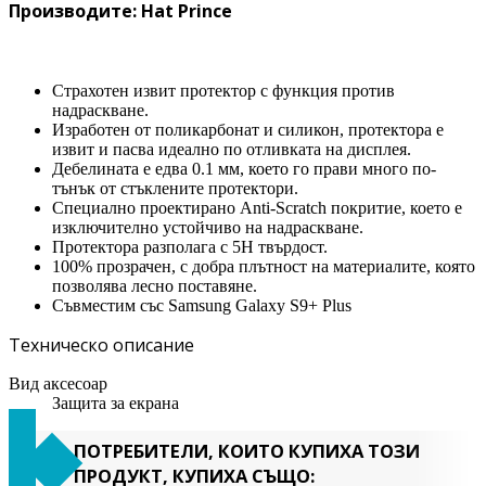
Производите: Hat Prince
Страхотен извит протектор с функция против
надраскване.
Изработен от поликарбонат и силикон, протектора е
извит и пасва идеално по отливката на дисплея.
Дебелината е едва 0.1 мм, което го прави много по-
тънък от стъклените протектори.
Специално проектирано Anti-Scratch покритие, което е
изключително устойчиво на надраскване.
Протектора разполага с 5H твърдост.
100% прозрачен, с добра плътност на материалите, която
позволява лесно поставяне.
Съвместим със Samsung Galaxy S9+ Plus
Техническо описание
Вид аксесоар
Защита за екрана
ПОТРЕБИТЕЛИ, КОИТО КУПИХА ТОЗИ
ПРОДУКТ, КУПИХА СЪЩО: