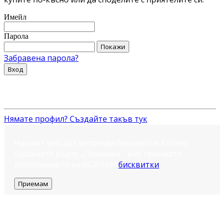
Имейл
Парола
Покажи
Забравена парола?
Вход
Нямате профил? Създайте такъв тук
Нашият уебсайт използва бисквитки. Когато
щракнете върху „Приемам“, вие приемате
използването на ВСИЧКИ
бисквитки
.
Приемам