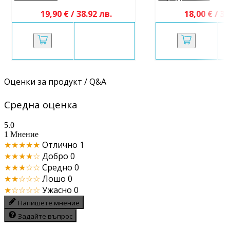
19,90 € / 38.92 лв.
18,00 € / 35
Оценки за продукт / Q&A
Средна оценка
5.0
1 Мнение
★★★★★
Отлично
1
★★★★☆
Добро
0
★★★☆☆
Средно
0
★★☆☆☆
Лошо
0
★☆☆☆☆
Ужасно
0
Напишете мнение
Задайте въпрос