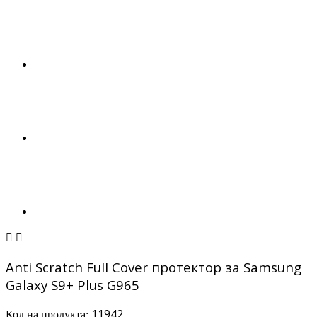


Anti Scratch Full Cover протектор за Samsung
Galaxy S9+ Plus G965
11942
Код на продукта: