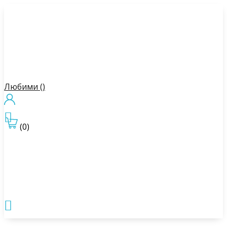
Любими (
)

(0)
