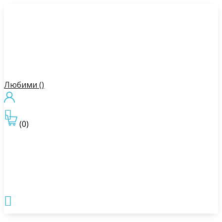
Любими (
)

(0)
