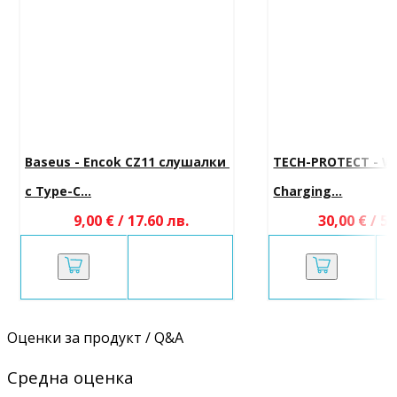
Baseus - Encok CZ11 слушалки 
TECH-PROTECT - Wi
с Type-C...
Charging...
9,00 € / 17.60 лв.
30,00 € / 58
Оценки за продукт / Q&A
Средна оценка