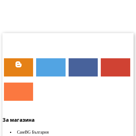
За магазина
CaseBG България