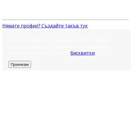
Нямате профил? Създайте такъв тук
Нашият уебсайт използва бисквитки. Когато
щракнете върху „Приемам“, вие приемате
използването на ВСИЧКИ
бисквитки
.
Приемам