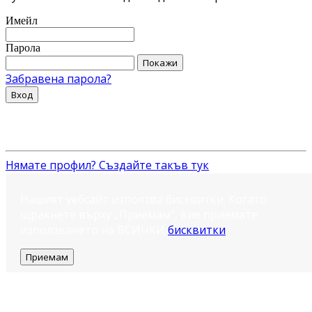
Имейл
Парола
Покажи
Забравена парола?
Вход
Нямате профил? Създайте такъв тук
Нашият уебсайт използва бисквитки. Когато
щракнете върху „Приемам“, вие приемате
използването на ВСИЧКИ
бисквитки
.
Приемам