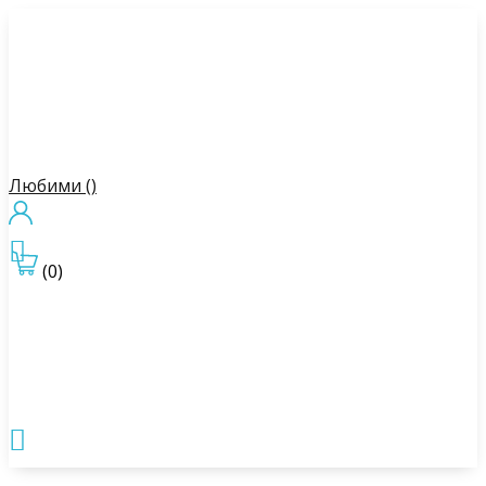
Любими (
)

(0)
