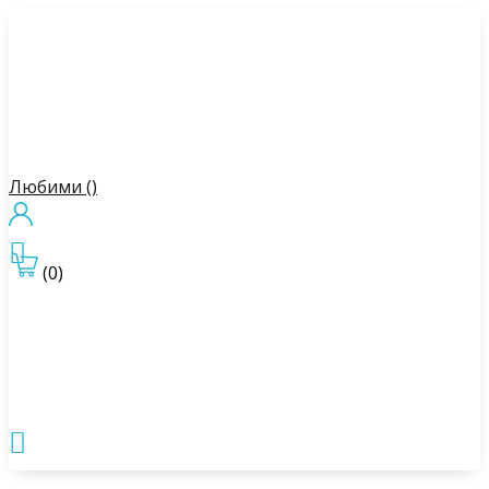
Любими (
)

(0)
