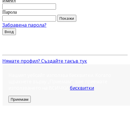
Имейл
Парола
Покажи
Забравена парола?
Вход
Нямате профил? Създайте такъв тук
Нашият уебсайт използва бисквитки. Когато
щракнете върху „Приемам“, вие приемате
използването на ВСИЧКИ
бисквитки
.
Приемам