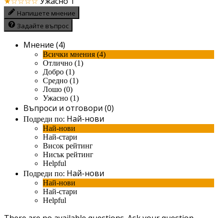
★☆☆☆☆
Ужасно
1
Напишете мнение
Задайте въпрос
Мнение (4)
Всички мнения (4)
Отлично (1)
Добро (1)
Средно (1)
Лошо (0)
Ужасно (1)
Въпроси и отговори (0)
Най-нови
Подреди по:
Най-нови
Най-стари
Висок рейтинг
Нисък рейтинг
Helpful
Най-нови
Подреди по:
Най-нови
Най-стари
Helpful
There are no available questions.
Ask your question.