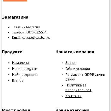
За магазина
CaseBG България
Телефон: 0876-322-534
Email: contact@casebg.net
Продукти
Нашата компания
Намалени
За нас
Нови продукти
Общи условия
Най-продавани
Регламент GDPR лични
данни
Brands
Политика за
поверителност
Контакти
Моят профил
Нови категории