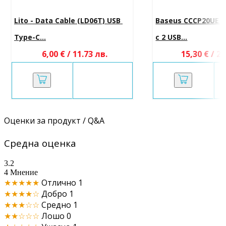
Lito - Data Cable (LD06T) USB 
Baseus CCCP20UE 
Type-C...
с 2 USB...
6,00 € / 11.73 лв.
15,30 € / 29
Оценки за продукт / Q&A
Средна оценка
3.2
4 Мнение
★★★★★
Отлично
1
★★★★☆
Добро
1
★★★☆☆
Средно
1
★★☆☆☆
Лошо
0