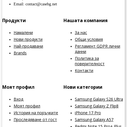
Email: contact@casebg.net
Продукти
Нашата компания
Намалени
За нас
Нови продукти
Общи условия
Най-продавани
Регламент GDPR лични
данни
Brands
Политика за
поверителност
Контакти
Моят профил
Нови категории
Вход
Samsung Galaxy S26 Ultra
Моят профил
Samsung Galaxy Z Flip8
История на поръчките
iPhone 17 Pro
Проследяване от гост
Samsung Galaxy A57
Redmi Note 15 Pro+ Plus