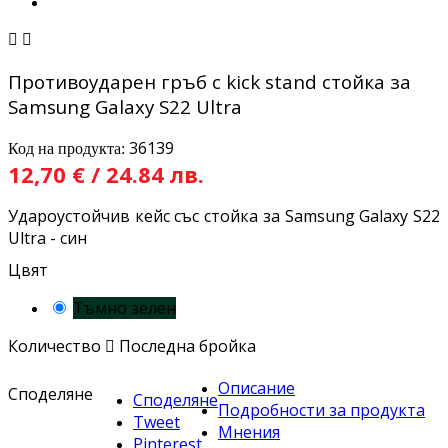


Противоударен гръб с kick stand стойка за
Samsung Galaxy S22 Ultra
36139
Код на продукта:
12,70 € / 24.84 лв.
Удароустойчив кейс със стойка за Samsung Galaxy S22
Ultra - син
Цвят
Тъмно зелен
Количество

Последна бройка
Описание
Споделяне
Споделяне
Подробности за продукта
Tweet
Мнения
Pinterest