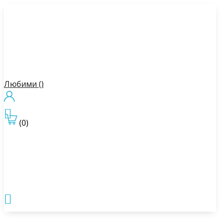
Любими (
)

(0)
