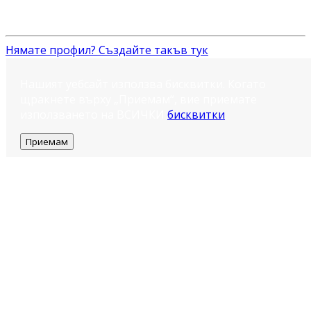
Нямате профил? Създайте такъв тук
Нашият уебсайт използва бисквитки. Когато
щракнете върху „Приемам“, вие приемате
използването на ВСИЧКИ
бисквитки
.
Приемам