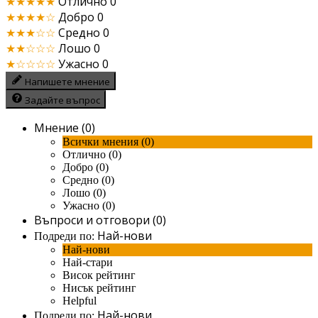
★★★★★
Отлично
0
★★★★☆
Добро
0
★★★☆☆
Средно
0
★★☆☆☆
Лошо
0
★☆☆☆☆
Ужасно
0
Напишете мнение
Задайте въпрос
Мнение (0)
Всички мнения (0)
Отлично (0)
Добро (0)
Средно (0)
Лошо (0)
Ужасно (0)
Въпроси и отговори (0)
Най-нови
Подреди по:
Най-нови
Най-стари
Висок рейтинг
Нисък рейтинг
Helpful
Най-нови
Подреди по: