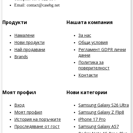
Email: contact@casebg.net
Продукти
Нашата компания
Намалени
За нас
Нови продукти
Общи условия
Най-продавани
Регламент GDPR лични
данни
Brands
Политика за
поверителност
Контакти
Моят профил
Нови категории
Вход
Samsung Galaxy S26 Ultra
Моят профил
Samsung Galaxy Z Flip8
История на поръчките
iPhone 17 Pro
Проследяване от гост
Samsung Galaxy A57