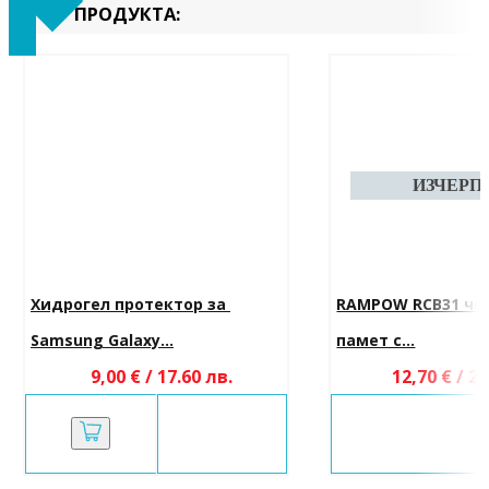
ПРОДУКТА:
Хидрогел протектор за 
RAMPOW RCB31 чет
Samsung Galaxy...
памет с...
9,00 € / 17.60 лв.
12,70 € / 24