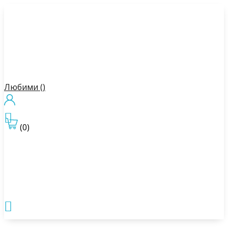
Любими (
)

(0)
