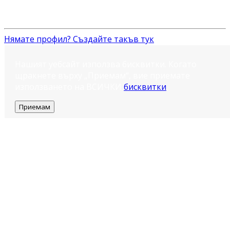
Нямате профил? Създайте такъв тук
Нашият уебсайт използва бисквитки. Когато
щракнете върху „Приемам“, вие приемате
използването на ВСИЧКИ
бисквитки
.
Приемам