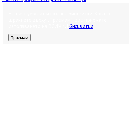
Нашият уебсайт използва бисквитки. Когато
щракнете върху „Приемам“, вие приемате
използването на ВСИЧКИ
бисквитки
.
Приемам