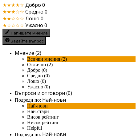
★★★★☆
Добро
0
★★★☆☆
Средно
0
★★☆☆☆
Лошо
0
★☆☆☆☆
Ужасно
0
Напишете мнение
Задайте въпрос
Мнение (2)
Всички мнения (2)
Отлично (2)
Добро (0)
Средно (0)
Лошо (0)
Ужасно (0)
Въпроси и отговори (0)
Най-нови
Подреди по:
Най-нови
Най-стари
Висок рейтинг
Нисък рейтинг
Helpful
Най-нови
Подреди по: