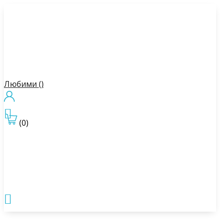
Любими (
)

(0)
