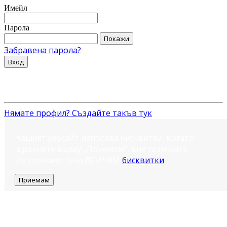
Имейл
Парола
Покажи
Забравена парола?
Вход
Нямате профил? Създайте такъв тук
Нашият уебсайт използва бисквитки. Когато
щракнете върху „Приемам“, вие приемате
използването на ВСИЧКИ
бисквитки
.
Приемам