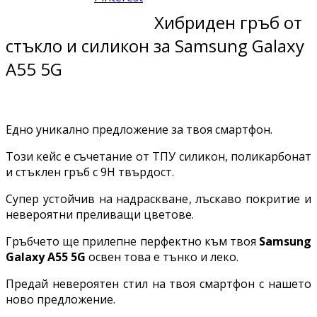
Хибриден гръб от
стъкло и силикон за Samsung Galaxy
A55 5G
Едно уникално предложение за твоя смартфон.
Този кейс е съчетание от ТПУ силикон, поликарбонат
и стъклен гръб с 9H твърдост.
Супер устойчив на надраскване, лъскаво покритие и
невероятни преливащи цветове.
Гръбчето ще прилепне перфектно към твоя
Samsung
Galaxy A55 5G
освен това е тънко и леко.
Предай невероятен стил на твоя смартфон с нашето
ново предложение.