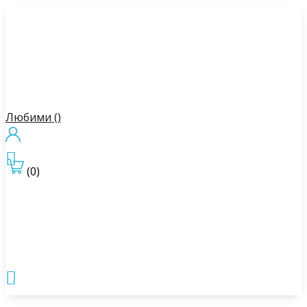
Любими (
)

(0)
