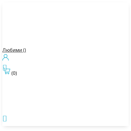
Любими (
)

(0)
