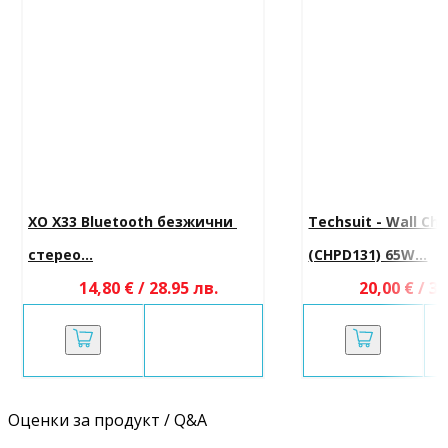
XO X33 Bluetooth безжични 
Techsuit - Wall Cha
стерео...
(CHPD131) 65W...
14,80 € / 28.95 лв.
20,00 € / 39
Оценки за продукт / Q&A