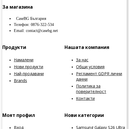
За магазина
CaseBG България
Телефон: 0876-322-534
Email: contact@casebg.net
Продукти
Нашата компания
Намалени
За нас
Нови продукти
Общи условия
Най-продавани
Регламент GDPR лични
данни
Brands
Политика за
поверителност
Контакти
Моят профил
Нови категории
Вход
Samsung Galaxy S26 Ultra