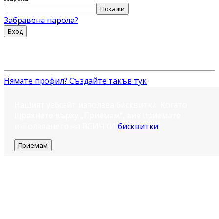
Покажи
Забравена парола?
Вход
Нямате профил? Създайте такъв тук
Нашият уебсайт използва бисквитки. Когато
щракнете върху „Приемам“, вие приемате
използването на ВСИЧКИ
бисквитки
.
Приемам