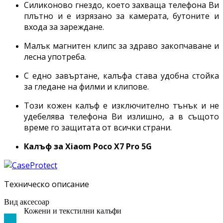
Силиконово гнездо, което захваща телефона Ви
плътно и е изрязано за камерата, бутоните и
входа за зареждане.
Малък магнитен клипс за здраво закопчаване и
лесна употреба.
С едно завъртане, калъфа става удобна стойка
за гледане на филми и клипове.
Този кожен калъф е изключително тънък и не
удебелява телефона Ви излишно, а в същото
време го защитата от всички страни.
Калъф за Xiaom
Poco X7 Pro 5G
Техническо описание
Вид аксесоар
Кожени и текстилни калъфи