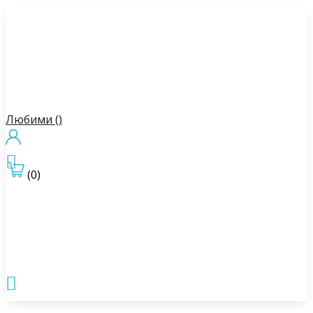
Любими (
)

(0)
