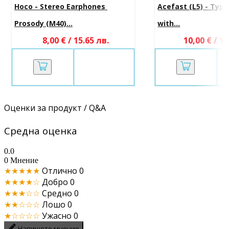
Hoco - Stereo Earphones 
Acefast (L5) - Type-
Prosody (M40)...
with...
8,00 € / 15.65 лв.
10,00 € / 19
Оценки за продукт / Q&A
Средна оценка
0.0
0 Мнение
★★★★★
Отлично
0
★★★★☆
Добро
0
★★★☆☆
Средно
0
★★☆☆☆
Лошо
0
★☆☆☆☆
Ужасно
0
Напишете мнение