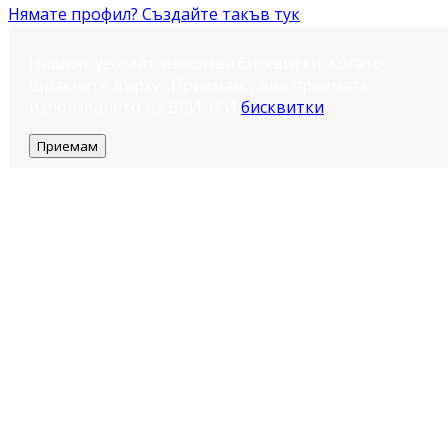
Нямате профил? Създайте такъв тук
Нашият уебсайт използва бисквитки. Когато
щракнете върху „Приемам“, вие приемате
използването на ВСИЧКИ
бисквитки
.
Приемам