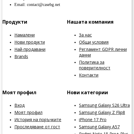
Email: contact@casebg.net
Продукти
Нашата компания
Намалени
За нас
Нови продукти
Общи условия
Най-продавани
Регламент GDPR лични
данни
Brands
Политика за
поверителност
Контакти
Моят профил
Нови категории
Вход
Samsung Galaxy S26 Ultra
Моят профил
Samsung Galaxy Z Flip8
История на поръчките
iPhone 17 Pro
Проследяване от гост
Samsung Galaxy A57
Redmi Note 15 Pro+ Plus