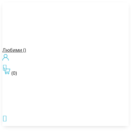
Любими (
)

(0)
