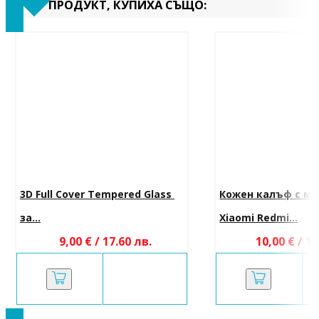
ПРОДУКТ, КУПИХА СЪЩО:
3D Full Cover Tempered Glass 
Кожен калъф с ма
за...
Xiaomi Redmi...
9,00 € / 17.60 лв.
10,00 € / 19