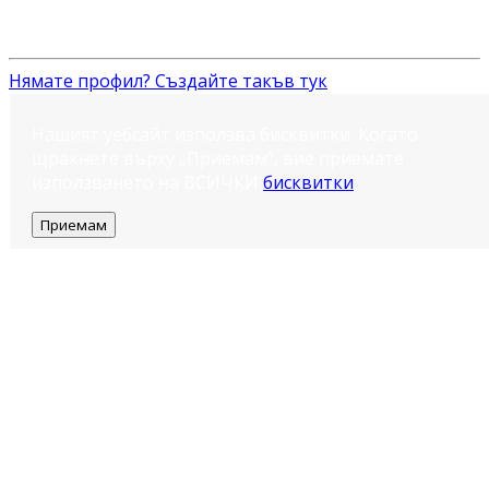
Нямате профил? Създайте такъв тук
Нашият уебсайт използва бисквитки. Когато
щракнете върху „Приемам“, вие приемате
използването на ВСИЧКИ
бисквитки
.
Приемам