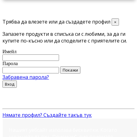
Трябва да влезете или да създадете профил
×
Запазете продукти в списъка си с любими, за да ги
купите по-късно или да споделите с приятелите си.
Имейл
Парола
Покажи
Забравена парола?
Вход
Нямате профил? Създайте такъв тук
Нашият уебсайт използва бисквитки. Когато
щракнете върху „Приемам“, вие приемате