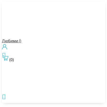
Любими (
)

(0)
