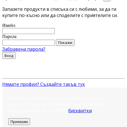
Запазете продукти в списъка си с любими, за да ги
купите по-късно или да споделите с приятелите си.
Имейл
Парола
Покажи
Забравена парола?
Вход
Нямате профил? Създайте такъв тук
Нашият уебсайт използва бисквитки. Когато
щракнете върху „Приемам“, вие приемате
използването на ВСИЧКИ
бисквитки
.
Приемам