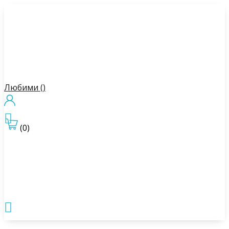
Любими (
)

(0)
