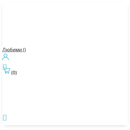
Любими (
)

(0)
