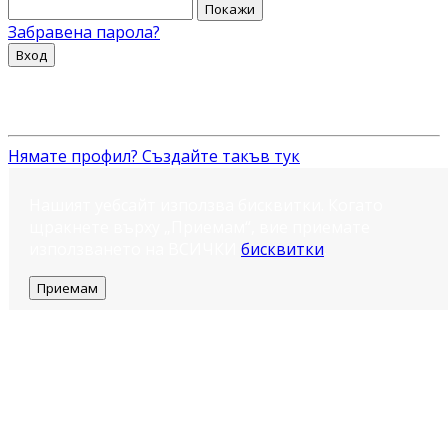
Покажи
Забравена парола?
Вход
Нямате профил? Създайте такъв тук
Нашият уебсайт използва бисквитки. Когато
щракнете върху „Приемам“, вие приемате
използването на ВСИЧКИ
бисквитки
.
Приемам