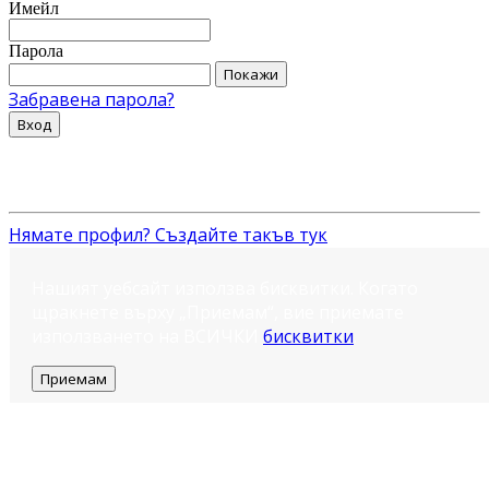
Имейл
Парола
Покажи
Забравена парола?
Вход
Нямате профил? Създайте такъв тук
Нашият уебсайт използва бисквитки. Когато
щракнете върху „Приемам“, вие приемате
използването на ВСИЧКИ
бисквитки
.
Приемам