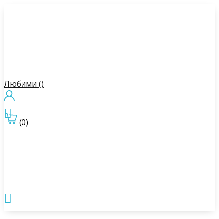
Любими (
)

(0)
