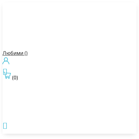
Любими (
)

(0)
