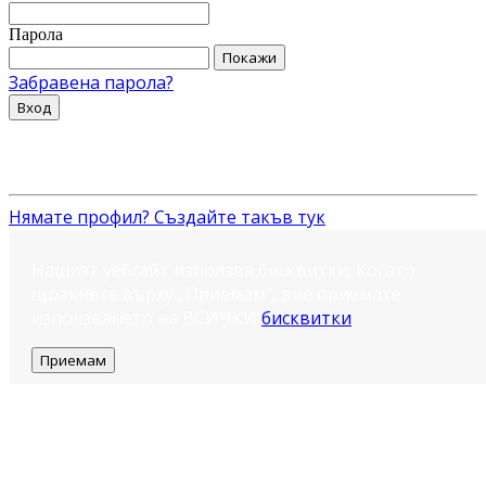
Парола
Покажи
Забравена парола?
Вход
Нямате профил? Създайте такъв тук
Нашият уебсайт използва бисквитки. Когато
щракнете върху „Приемам“, вие приемате
използването на ВСИЧКИ
бисквитки
.
Приемам