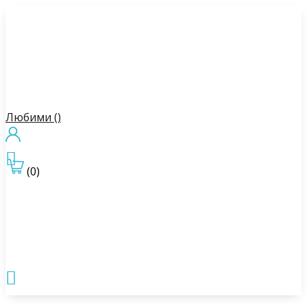
Любими (
)

(0)
