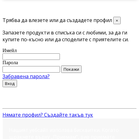
Трябва да влезете или да създадете профил
×
Запазете продукти в списъка си с любими, за да ги
купите по-късно или да споделите с приятелите си.
Имейл
Парола
Покажи
Забравена парола?
Вход
Нямате профил? Създайте такъв тук
Нашият уебсайт използва бисквитки. Когато
щракнете върху „Приемам“, вие приемате