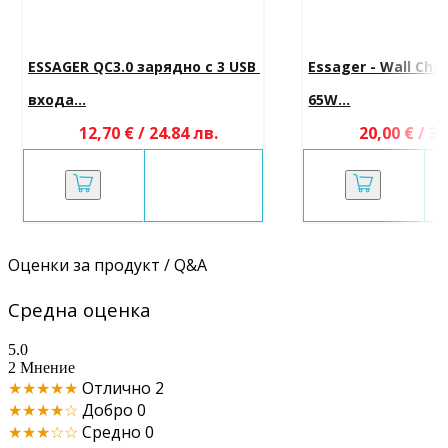
ESSAGER QC3.0 зарядно с 3 USB 
Essager - Wall Cha
входа...
65W...
12,70 € / 24.84 лв.
20,00 € / 39
Оценки за продукт / Q&A
Средна оценка
5.0
2 Мнение
★★★★★
Отлично
2
★★★★☆
Добро
0
★★★☆☆
Средно
0