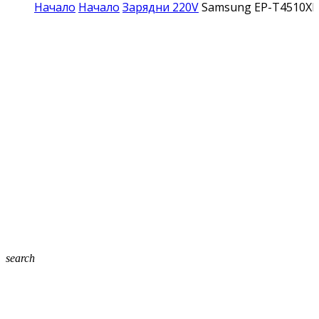
Начало
Начало
Зарядни 220V
Samsung EP-T4510XB
search