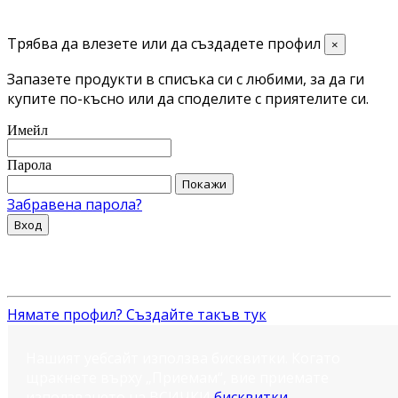
Трябва да влезете или да създадете профил
×
Запазете продукти в списъка си с любими, за да ги
купите по-късно или да споделите с приятелите си.
Имейл
Парола
Покажи
Забравена парола?
Вход
Нямате профил? Създайте такъв тук
Нашият уебсайт използва бисквитки. Когато
щракнете върху „Приемам“, вие приемате
използването на ВСИЧКИ
бисквитки
.