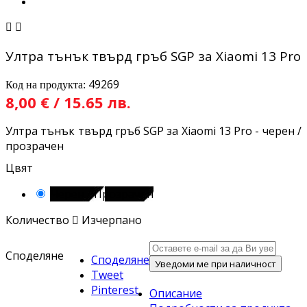


Ултра тънък твърд гръб SGP за Xiaomi 13 Pro
49269
Код на продукта:
8,00 € / 15.65 лв.
Ултра тънък твърд гръб SGP за Xiaomi 13 Pro - черен /
прозрачен
Цвят
Черен / Прозрачен
Количество

Изчерпано
Споделяне
Споделяне
Уведоми ме при наличност
Tweet
Pinterest
Описание