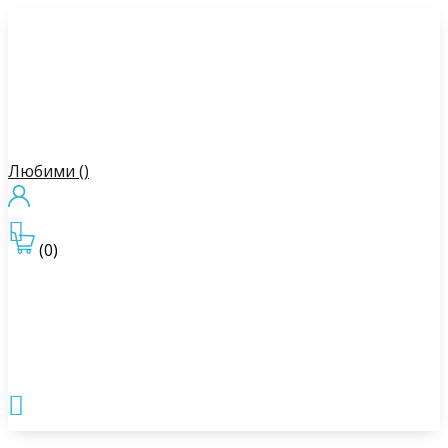
Любими (
)

(0)
