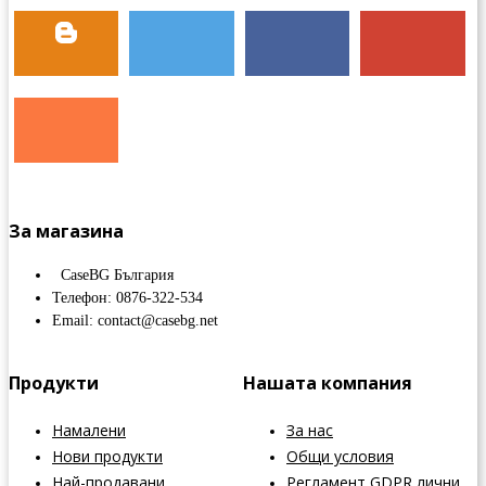
За магазина
CaseBG България
Телефон: 0876-322-534
Email: contact@casebg.net
Продукти
Нашата компания
Намалени
За нас
Нови продукти
Общи условия
Най-продавани
Регламент GDPR лични