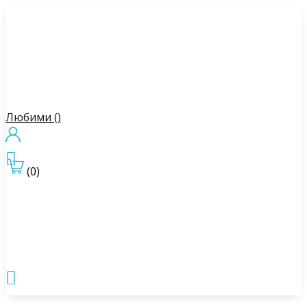
Любими (
)

(0)
