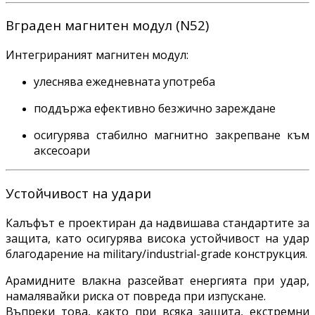
Вграден магнитен модул (N52)
Интегрираният магнитен модул:
улеснява ежедневната употреба
поддържа ефективно безжично зареждане
осигурява стабилно магнитно закрепване към
аксесоари
Устойчивост на удари
Калъфът е проектиран да надвишава стандартите за
защита, като осигурява висока устойчивост на удар
благодарение на military/industrial-grade конструкция.
Арамидните влакна разсейват енергията при удар,
намалявайки риска от повреда при изпускане.
Въпреки това, както при всяка защита, екстремни