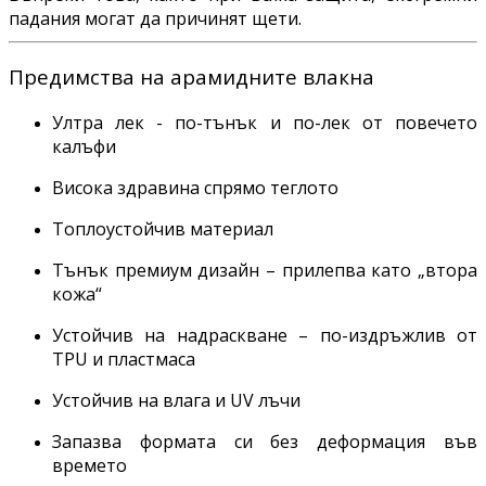
падания могат да причинят щети.
Предимства на арамидните влакна
Ултра лек - по-тънък и по-лек от повечето
калъфи
Висока здравина спрямо теглото
Топлоустойчив материал
Тънък премиум дизайн – прилепва като „втора
кожа“
Устойчив на надраскване – по-издръжлив от
TPU и пластмаса
Устойчив на влага и UV лъчи
Запазва формата си без деформация във
времето