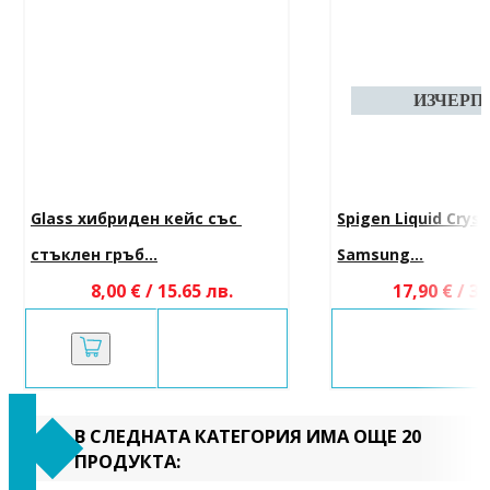
Glass хибриден кейс със 
Spigen Liquid Cryst
стъклен гръб...
Samsung...
8,00 € / 15.65 лв.
17,90 € / 35
В СЛЕДНАТА КАТЕГОРИЯ ИМА ОЩЕ 20
ПРОДУКТА: