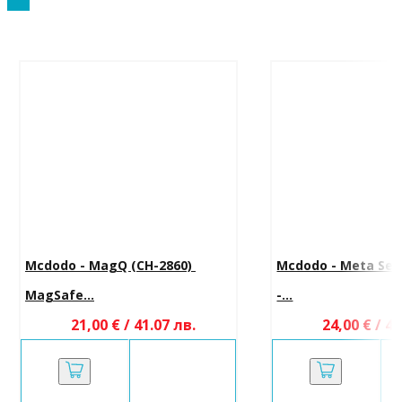
Mcdodo - MagQ (CH-2860) 
Mcdodo - Meta Seri
MagSafe...
-...
21,00 € / 41.07 лв.
24,00 € / 46