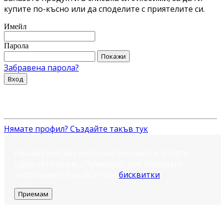
купите по-късно или да споделите с приятелите си.
Имейл
Парола
Покажи
Забравена парола?
Вход
Нямате профил? Създайте такъв тук
Нашият уебсайт използва бисквитки. Когато
щракнете върху „Приемам“, вие приемате
използването на ВСИЧКИ
бисквитки
.
Приемам