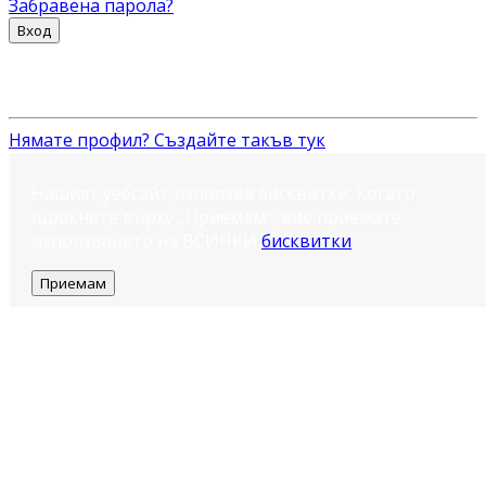
Забравена парола?
Вход
Нямате профил? Създайте такъв тук
Нашият уебсайт използва бисквитки. Когато
щракнете върху „Приемам“, вие приемате
използването на ВСИЧКИ
бисквитки
.
Приемам