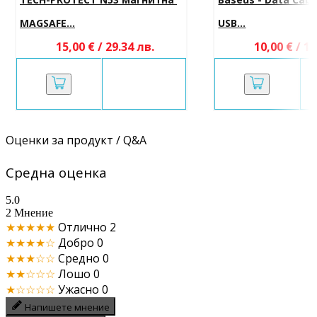
MAGSAFE...
USB...
15,00 € / 29.34 лв.
10,00 € / 19
Оценки за продукт / Q&A
Средна оценка
5.0
2 Мнение
★★★★★
Отлично
2
★★★★☆
Добро
0
★★★☆☆
Средно
0
★★☆☆☆
Лошо
0
★☆☆☆☆
Ужасно
0
Напишете мнение