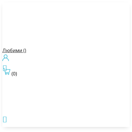
Любими (
)

(0)
