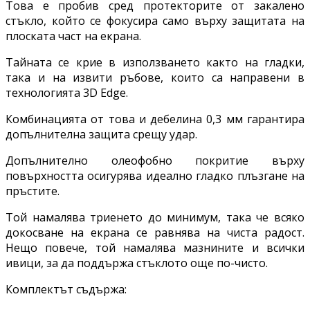
Това е пробив сред протекторите от закалено
стъкло, който се фокусира само върху защитата на
плоската част на екрана.
Тайната се крие в използването както на гладки,
така и на извити ръбове, които са направени в
технологията 3D Edge.
Комбинацията от това и дебелина 0,3 мм гарантира
допълнителна защита срещу удар.
Допълнително олеофобно покритие върху
повърхността осигурява идеално гладко плъзгане на
пръстите.
Той намалява триенето до минимум, така че всяко
докосване на екрана се равнява на чиста радост.
Нещо повече, той намалява мазнините и всички
ивици, за да поддържа стъклото още по-чисто.
Комплектът съдържа: