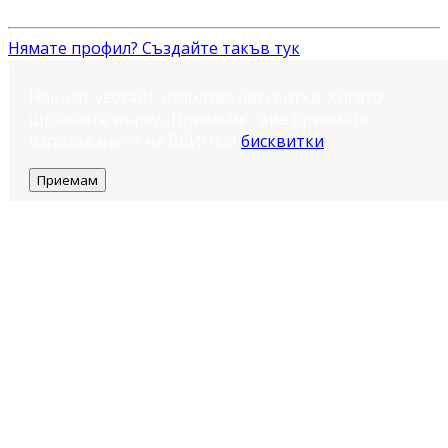
Нямате профил? Създайте такъв тук
Нашият уебсайт използва бисквитки. Когато
щракнете върху „Приемам“, вие приемате
използването на ВСИЧКИ
бисквитки
.
Приемам