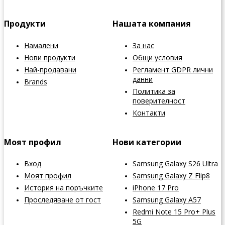
Продукти
Нашата компания
Намалени
За нас
Нови продукти
Общи условия
Най-продавани
Регламент GDPR лични
данни
Brands
Политика за
поверителност
Контакти
Моят профил
Нови категории
Вход
Samsung Galaxy S26 Ultra
Моят профил
Samsung Galaxy Z Flip8
История на поръчките
iPhone 17 Pro
Проследяване от гост
Samsung Galaxy A57
Redmi Note 15 Pro+ Plus
5G