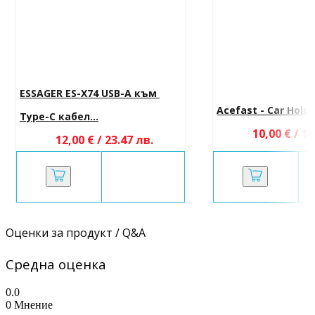
ESSAGER ES-X74 USB-A към 
Acefast - Car Holder
Type-C кабел...
10,00 € / 19
12,00 € / 23.47 лв.
Оценки за продукт / Q&A
Средна оценка
0.0
0 Мнение