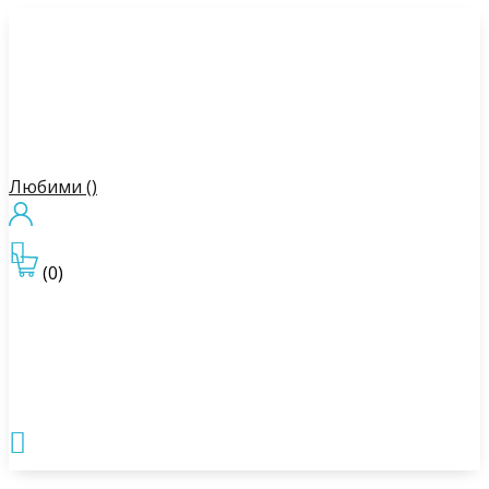
Любими (
)

(0)
