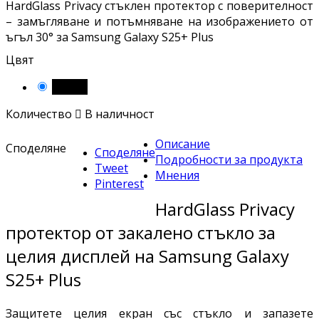
HardGlass Privacy стъклен протектор с поверителност
– замъгляване и потъмняване на изображението от
ъгъл 30° за Samsung Galaxy S25+ Plus
Цвят
Черен
Количество

В наличност
Описание
Споделяне
Споделяне
Подробности за продукта
Tweet
Мнения
Pinterest
HardGlass Privacy
протектор от закалено стъкло за
целия дисплей на Samsung Galaxy
S25+ Plus
Защитете целия екран със стъкло и запазете