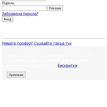
Парола
Покажи
Забравена парола?
Вход
Нямате профил? Създайте такъв тук
Нашият уебсайт използва бисквитки. Когато
щракнете върху „Приемам“, вие приемате
използването на ВСИЧКИ
бисквитки
.
Приемам