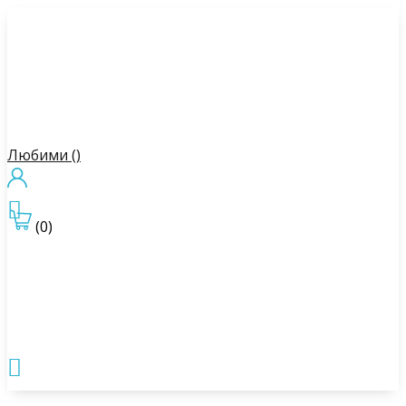
Любими (
)

(0)
