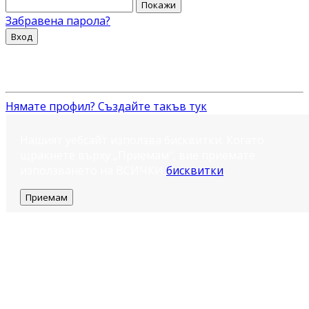
Покажи
Забравена парола?
Вход
Нямате профил? Създайте такъв тук
Нашият уебсайт използва бисквитки. Когато
щракнете върху „Приемам“, вие приемате
използването на ВСИЧКИ
бисквитки
.
Приемам