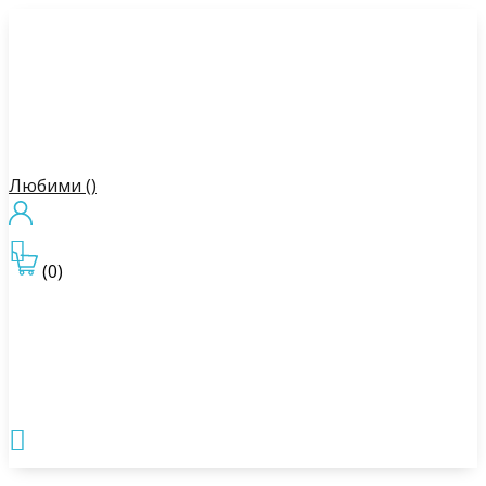
Любими (
)

(0)
