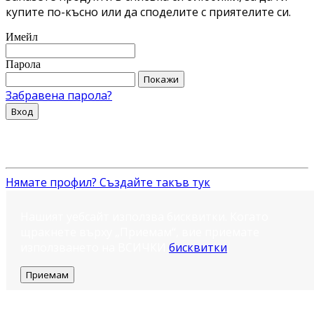
купите по-късно или да споделите с приятелите си.
Имейл
Парола
Покажи
Забравена парола?
Вход
Нямате профил? Създайте такъв тук
Нашият уебсайт използва бисквитки. Когато
щракнете върху „Приемам“, вие приемате
използването на ВСИЧКИ
бисквитки
.
Приемам