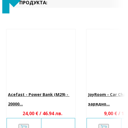
ПРОДУКТА:
Acefast - Power Bank (M29) - 
JoyRoom - Car Char
20000...
зарядно...
24,00 € / 46.94 лв.
9,00 € / 17