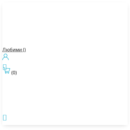
Любими (
)

(0)
