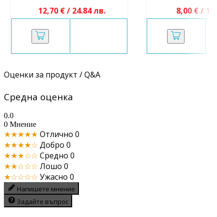
12,70 € / 24.84 лв.
8,00 € / 15
Оценки за продукт / Q&A
Средна оценка
0.0
0 Мнение
★★★★★
Отлично
0
★★★★☆
Добро
0
★★★☆☆
Средно
0
★★☆☆☆
Лошо
0
★☆☆☆☆
Ужасно
0
Напишете мнение
Задайте въпрос