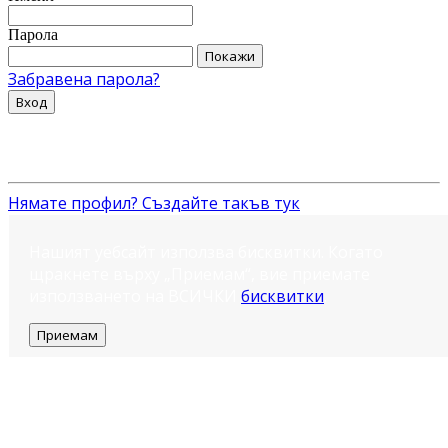
Парола
Покажи
Забравена парола?
Вход
Нямате профил? Създайте такъв тук
Нашият уебсайт използва бисквитки. Когато
щракнете върху „Приемам“, вие приемате
използването на ВСИЧКИ
бисквитки
.
Приемам