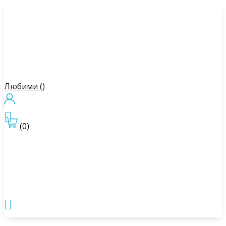
Любими (
)

(0)
