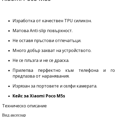
Изработка от качествен TPU силикон.
Матова Anti-slip повърхност.
Не оставя пръстови отпечатъци.
Много добър захват на устройството.
Не се плъзга и не се драска.
Прилепва перфектно към телефона и го
предпазва от наранявания.
Изрязан за портовете и селфи камерата.
Кейс за Xiaomi
Poco M5s
Техническо описание
Вид аксесоар