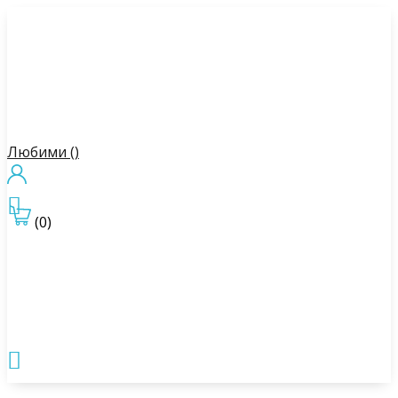
Любими (
)

(0)
