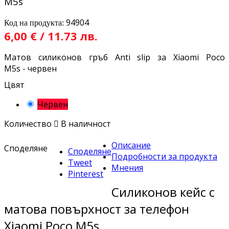
M5s
94904
Код на продукта:
6,00 € / 11.73 лв.
Матов силиконов гръб Anti slip за Xiaomi Poco
M5s - червен
Цвят
Червен
Количество

В наличност
Описание
Споделяне
Споделяне
Подробности за продукта
Tweet
Мнения
Pinterest
Силиконов кейс с
матова повърхност за телефон
Xiaomi Poco M5s