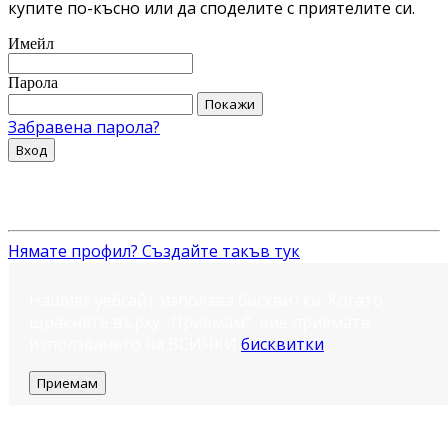
купите по-късно или да споделите с приятелите си.
Имейл
Парола
Покажи
Забравена парола?
Вход
Нямате профил? Създайте такъв тук
Нашият уебсайт използва бисквитки. Когато
щракнете върху „Приемам“, вие приемате
използването на ВСИЧКИ
бисквитки
.
Приемам