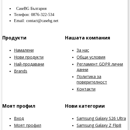
CaseBG България
Телефон: 0876-322-534
Email: contact@casebg.net
Продукти
Нашата компания
Намалени
За нас
Нови продукти
Общи условия
Най-продавани
Регламент GDPR лични
данни
Brands
Политика за
поверителност
Контакти
Моят профил
Нови категории
Вход
Samsung Galaxy S26 Ultra
Моят профил
Samsung Galaxy Z Flip8