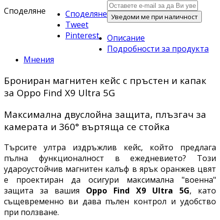
Споделяне
Споделяне
Уведоми ме при наличност
Tweet
Pinterest
Описание
Подробности за продукта
Мнения
Брониран магнитен кейс с пръстен и капак
за Oppo Find X9 Ultra 5G
Максимална двуслойна защита, плъзгач за
камерата и 360° въртяща се стойка
Търсите ултра издръжлив кейс, който предлага
пълна функционалност в ежедневието? Този
удароустойчив магнитен калъф в ярък оранжев цвят
е проектиран да осигури максимална "военна"
защита за вашия
Oppo Find X9 Ultra 5G
, като
същевременно ви дава пълен контрол и удобство
при ползване.