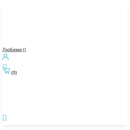
Любими (
)

(0)
