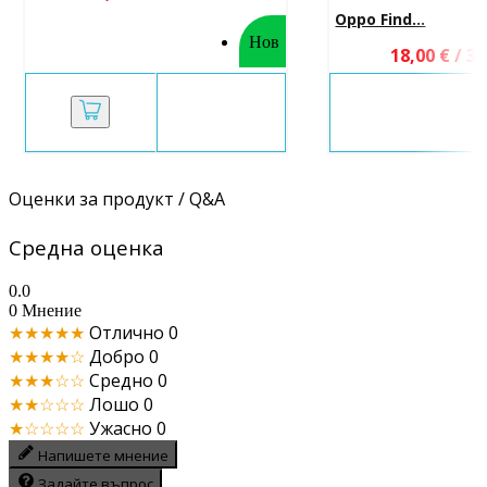
Oppo Find...
Нов
18,00 € / 35
Оценки за продукт / Q&A
Средна оценка
0.0
0 Мнение
★★★★★
Отлично
0
★★★★☆
Добро
0
★★★☆☆
Средно
0
★★☆☆☆
Лошо
0
★☆☆☆☆
Ужасно
0
Напишете мнение
Задайте въпрос