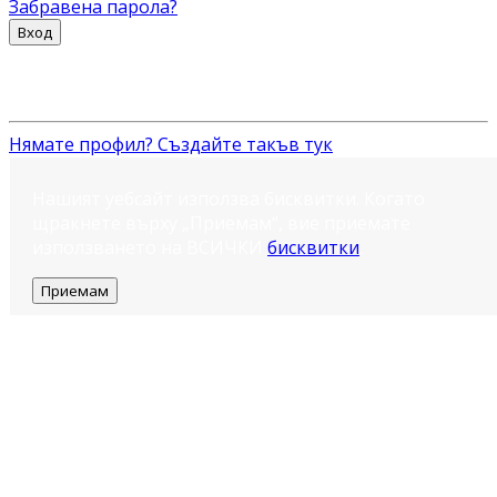
Забравена парола?
Вход
Нямате профил? Създайте такъв тук
Нашият уебсайт използва бисквитки. Когато
щракнете върху „Приемам“, вие приемате
използването на ВСИЧКИ
бисквитки
.
Приемам