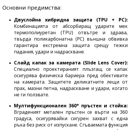
Основни предимства:
Двуслойна хибридна защита (TPU + PC):
Комбинацията от абсорбиращ ударите мек
термополиуретан (TPU) отвътре и здрава,
твърда поликарбонатна (PC) външна обвивка
гарантира екстремна защита срещу тежки
падания, удари и надраскване.
Слайд капак за камерата (Slide Lens Cover):
Специално проектираният плъзгащ се капак
осигурява физическа бариера пред обективите
на камерата. Защитете деликатните лещи от
прах, мазни петна, надраскване и удари, когато
не ги ползвате.
Мултифункционален 360° пръстен и стойка:
Вграденият метален пръстен се върти на 360
градуса, осигурявайки сигурен захват с една
ръка без риск от изпускане. Сгъваемата функция