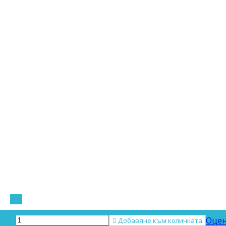
Оцен

Добавяне към количката