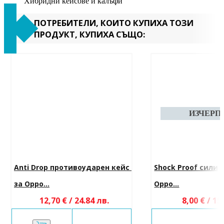
Хибридни кейсове и калъфи
ПОТРЕБИТЕЛИ, КОИТО КУПИХА ТОЗИ
ПРОДУКТ, КУПИХА СЪЩО:
Anti Drop противоударен кейс 
Shock Proof силик
за Oppo...
Oppo...
12,70 € / 24.84 лв.
8,00 € / 15