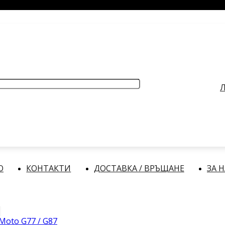
РАБОТНО ВРЕМЕ
: Делнични дни: от 9:00 до 17:00 часа
Л
О
КОНТАКТИ
ДОСТАВКА / ВРЪЩАНЕ
ЗА 
Moto G77 / G87