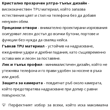
Кристално прозрачен ултра-тънък дизайн
-
висококачествен TPU материал, който запазва
естествения цвят и стил на телефона без да добавя
ненужен обем.
Прецизни отвори
- внимателно проектирани изрязвания
осигуряват лесен достъп до всички бутони, портове и
функции без нужда да сваляш кейса.
Гъвкав TPU материал
- устойчив на надраскване,
ежедневни удари и дребни падания, като същевременно
остава мек и лесен за поставяне.
Лек и тънък профил
- минималистичен дизайн, който не
утежнява телефона и го прави удобен за носене в ръка
или джоб.
Защита за камерата
- повдигнат ръб около камерата,
който предотвратява надраскване при допир с равни
повърхности.
💡 Перфектният избор за всеки, който иска максимална