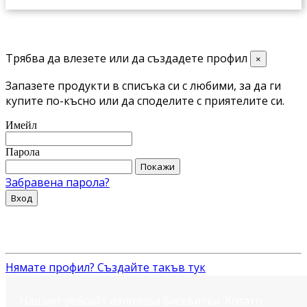
Трябва да влезете или да създадете профил
×
Запазете продукти в списъка си с любими, за да ги
купите по-късно или да споделите с приятелите си.
Имейл
Парола
Покажи
Забравена парола?
Вход
Нямате профил? Създайте такъв тук
Нашият уебсайт използва бисквитки. Когато