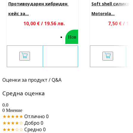
Противоударен хибриден 
Soft shell силикон
кейс за...
Motorola...
10,00 € / 19.56 лв.
7,50 € / 14
Нов
Оценки за продукт / Q&A
Средна оценка
0.0
0 Мнение
★★★★★
Отлично
0
★★★★☆
Добро
0
★★★☆☆
Средно
0