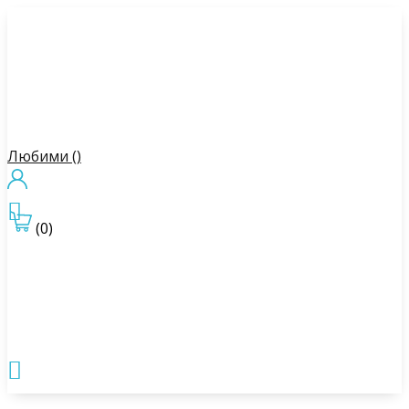
Любими (
)

(0)
