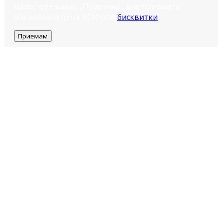
щракнете върху „Приемам“, вие приемате
използването на ВСИЧКИ
бисквитки
.
Приемам