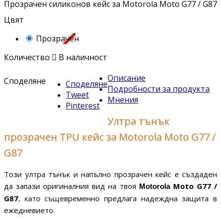
Прозрачен силиконов кейс за Motorola Moto G77 / G87
Цвят
Прозрачен
Количество

В наличност
Описание
Споделяне
Споделяне
Подробности за продукта
Tweet
Мнения
Pinterest
Ултра тънък
прозрачен TPU кейс за Motorola Moto G77 /
G87
Този ултра тънък и напълно прозрачен кейс е създаден
да запази оригиналния вид на твоя
Moto G77 /
Motorola
G87
, като същевременно предлага надеждна защита в
ежедневието.