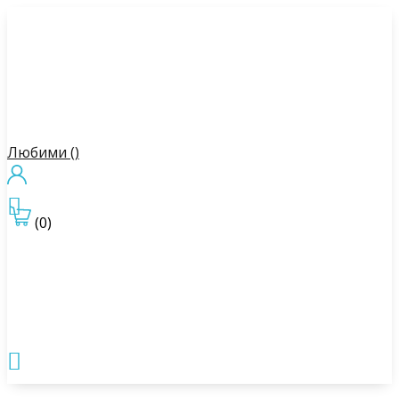
Любими (
)

(0)
