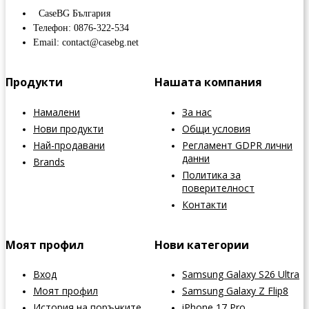
CaseBG България
Телефон: 0876-322-534
Email: contact@casebg.net
Продукти
Нашата компания
Намалени
За нас
Нови продукти
Общи условия
Най-продавани
Регламент GDPR лични
данни
Brands
Политика за
поверителност
Контакти
Моят профил
Нови категории
Вход
Samsung Galaxy S26 Ultra
Моят профил
Samsung Galaxy Z Flip8
История на поръчките
iPhone 17 Pro