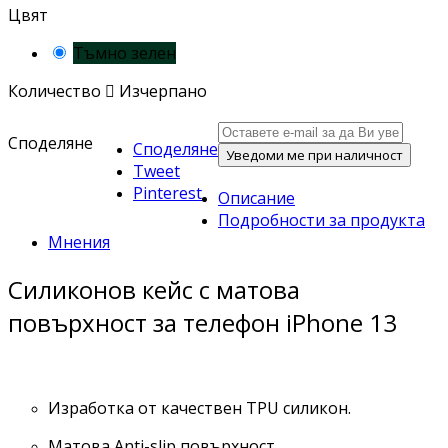
Цвят
Тъмно зелен
Количество

Изчерпано
Споделяне
Споделяне
Уведоми ме при наличност
Tweet
Pinterest
Описание
Подробности за продукта
Мнения
Силиконов кейс с матова
повърхност за телефон iPhone 13
Изработка от качествен TPU силикон.
Матова Anti-slip повърхност.