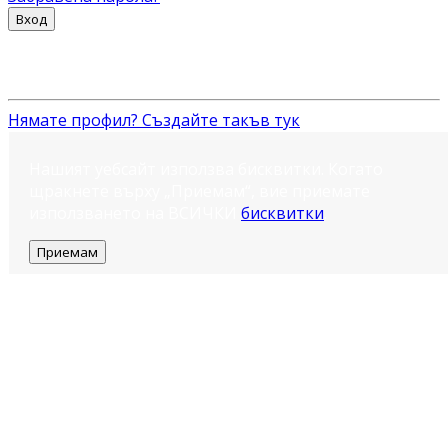
Вход
Нямате профил? Създайте такъв тук
Нашият уебсайт използва бисквитки. Когато
щракнете върху „Приемам“, вие приемате
използването на ВСИЧКИ
бисквитки
.
Приемам