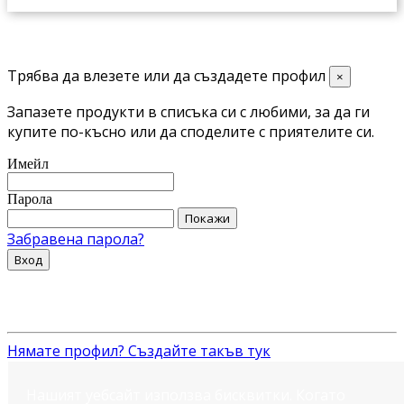
Трябва да влезете или да създадете профил
×
Запазете продукти в списъка си с любими, за да ги
купите по-късно или да споделите с приятелите си.
Имейл
Парола
Покажи
Забравена парола?
Вход
Нямате профил? Създайте такъв тук
Нашият уебсайт използва бисквитки. Когато