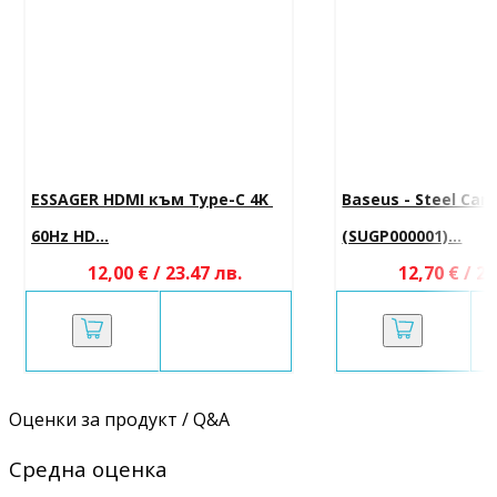
ESSAGER HDMI към Type-C 4K 
Baseus - Steel Can
60Hz HD...
(SUGP000001)...
12,00 € / 23.47 лв.
12,70 € / 24
Оценки за продукт / Q&A
Средна оценка