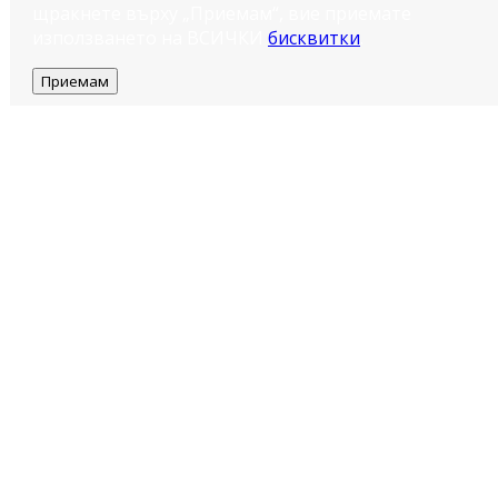
щракнете върху „Приемам“, вие приемате
използването на ВСИЧКИ
бисквитки
.
Приемам