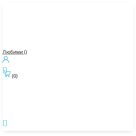
Любими (
)

(0)
