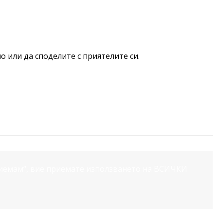
о или да споделите с приятелите си.
риемам“, вие приемате използването на ВСИЧКИ