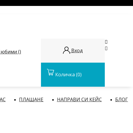


Вход
юбими (
)
Количка
(0)
НАС
ПЛАЩАНЕ
НАПРАВИ СИ КЕЙС
БЛОГ