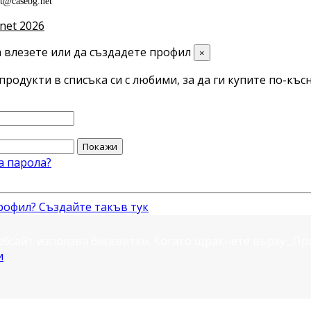
ct@casebg.net
net 2026
 влезете или да създадете профил
×
продукти в списъка си с любими, за да ги купите по-късн
Покажи
а парола?
рофил? Създайте такъв тук
ебсайт използва бисквитки. Когато щракнете върху „П
и
.