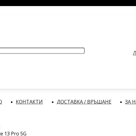
РАБОТНО ВРЕМЕ
: Делнични дни: от 9:00 до 17:00 часа
Л
О
КОНТАКТИ
ДОСТАВКА / ВРЪЩАНЕ
ЗА 
e 13 Pro 5G