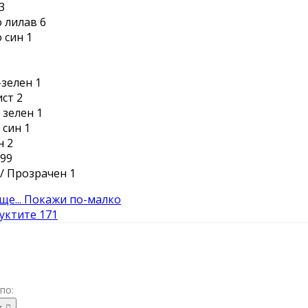
3
 лилав
6
 син
1
-зелен
1
ист
2
 зелен
1
 син
1
н
2
99
/ Прозрачен
1
е...
Покажи по-малко
уктите
171
по:
т
