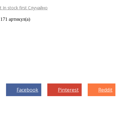
st
In stock first
Случайно
171 артикул(а)
Facebook
Pinterest
Reddit