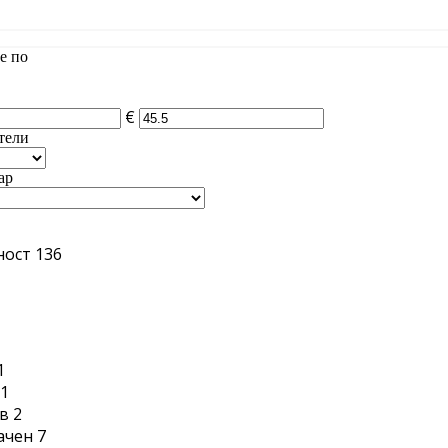
е по
€
тели
ар
ност
136
1
1
1
в
2
ачен
7