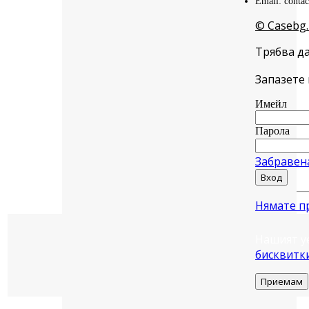
Email: conta
© Casebg.
Трябва да
Запазете 
Имейл
Парола
Забравен
Вход
Нямате п
Нашият у
бисквитк
Приемам