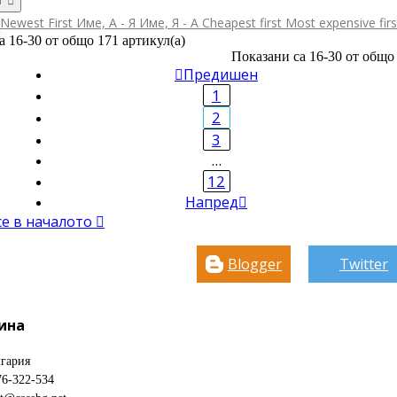
Newest First
Име, А - Я
Име, Я - А
Cheapest first
Most expensive fir
а 16-30 от общо 171 артикул(а)
Показани са 16-30 от общо 

Предишен
1
2
3
…
12
Напред

се в началото

Blogger
Twitter
ина
гария
76-322-534