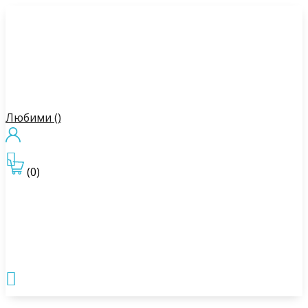
Любими (
)

(0)
