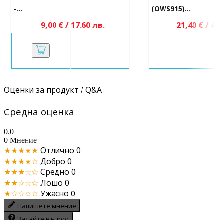
-...
(OWS915)...
9,00 € / 17.60 лв.
21,40 € / 41
Оценки за продукт / Q&A
Средна оценка
0.0
0 Мнение
★★★★★
Отлично
0
★★★★☆
Добро
0
★★★☆☆
Средно
0
★★☆☆☆
Лошо
0
★☆☆☆☆
Ужасно
0
Напишете мнение
Задайте въпрос