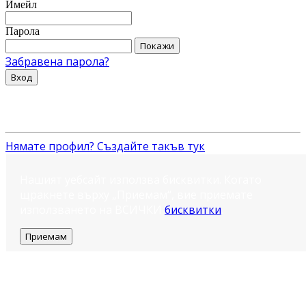
Имейл
Парола
Покажи
Забравена парола?
Вход
Нямате профил? Създайте такъв тук
Нашият уебсайт използва бисквитки. Когато
щракнете върху „Приемам“, вие приемате
използването на ВСИЧКИ
бисквитки
.
Приемам