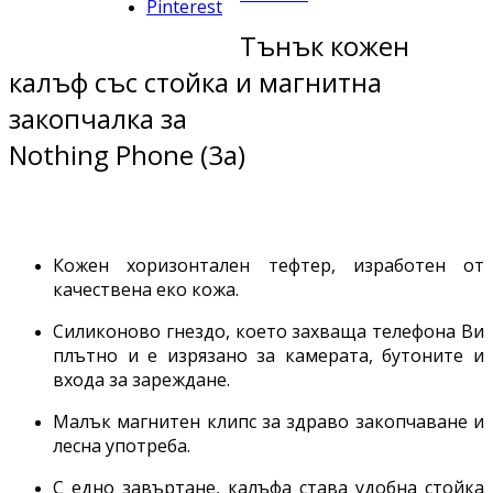
Pinterest
Тънък кожен
калъф със стойка и магнитна
закопчалка за
Nothing Phone (3a)
Кожен хоризонтален тефтер, изработен от
качествена еко кожа.
Силиконово гнездо, което захваща телефона Ви
плътно и е изрязано за камерата, бутоните и
входа за зареждане.
Малък магнитен клипс за здраво закопчаване и
лесна употреба.
С едно завъртане, калъфа става удобна стойка