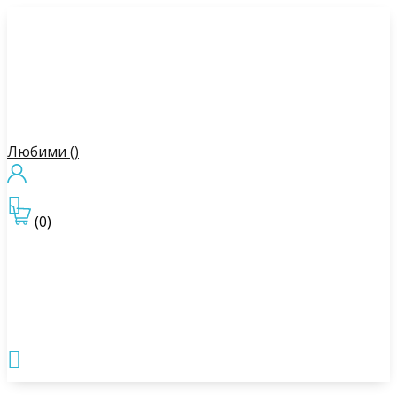
Любими (
)

(0)
