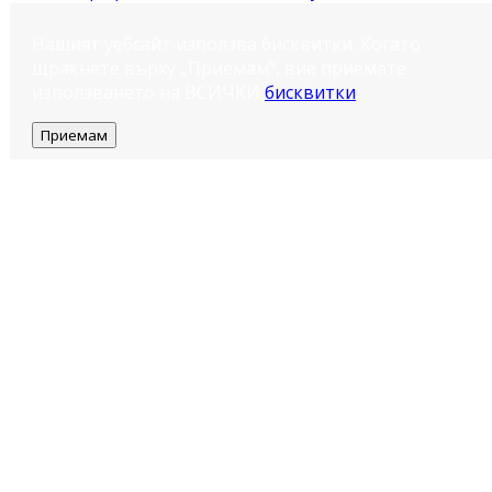
Нашият уебсайт използва бисквитки. Когато
щракнете върху „Приемам“, вие приемате
използването на ВСИЧКИ
бисквитки
.
Приемам