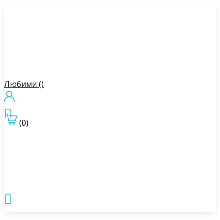
Любими (
)

(0)
