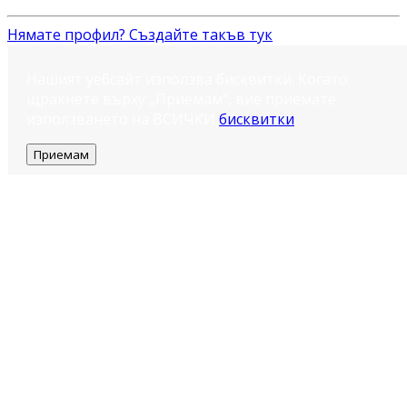
Нямате профил? Създайте такъв тук
Нашият уебсайт използва бисквитки. Когато
щракнете върху „Приемам“, вие приемате
използването на ВСИЧКИ
бисквитки
.
Приемам