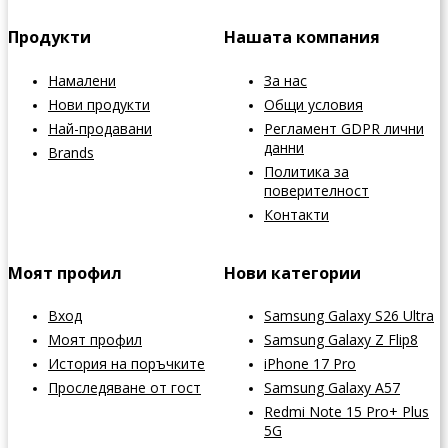
Продукти
Нашата компания
Намалени
За нас
Нови продукти
Общи условия
Най-продавани
Регламент GDPR лични
данни
Brands
Политика за
поверителност
Контакти
Моят профил
Нови категории
Вход
Samsung Galaxy S26 Ultra
Моят профил
Samsung Galaxy Z Flip8
История на поръчките
iPhone 17 Pro
Проследяване от гост
Samsung Galaxy A57
Redmi Note 15 Pro+ Plus
5G