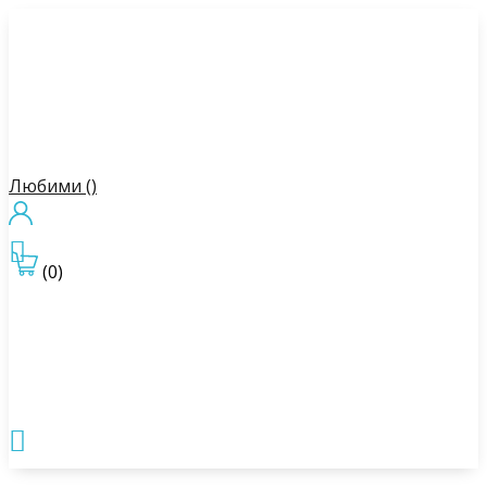
Любими (
)

(0)
