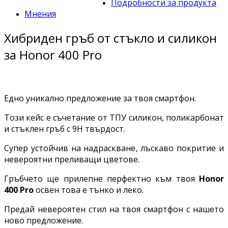
Подробности за продукта
Мнения
Хибриден гръб от стъкло и силикон
за Honor 400 Pro
Едно уникално предложение за твоя смартфон.
Този кейс е съчетание от ТПУ силикон, поликарбонат
и стъклен гръб с 9H твърдост.
Супер устойчив на надраскване, лъскаво покритие и
невероятни преливащи цветове.
Гръбчето ще прилепне перфектно към твоя
Honor
400 Pro
освен това е тънко и леко.
Предай невероятен стил на твоя смартфон с нашето
ново предложение.