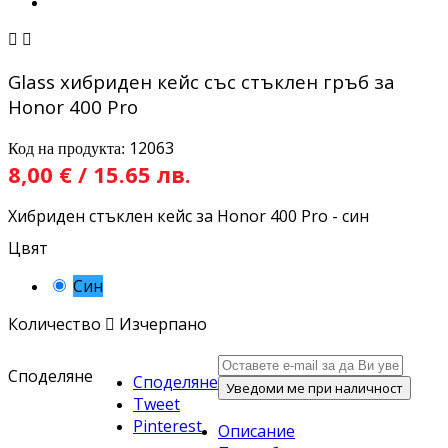


Glass хибриден кейс със стъклен гръб за
Honor 400 Pro
12063
Код на продукта:
8,00 € / 15.65 лв.
Хибриден стъклен кейс за Honor 400 Pro - син
Цвят
Син
Количество

Изчерпано
Споделяне
Споделяне
Уведоми ме при наличност
Tweet
Pinterest
Описание