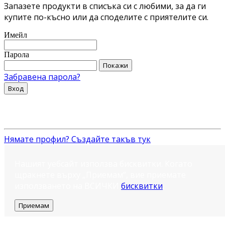
Запазете продукти в списъка си с любими, за да ги
купите по-късно или да споделите с приятелите си.
Имейл
Парола
Покажи
Забравена парола?
Вход
Нямате профил? Създайте такъв тук
Нашият уебсайт използва бисквитки. Когато
щракнете върху „Приемам“, вие приемате
използването на ВСИЧКИ
бисквитки
.
Приемам