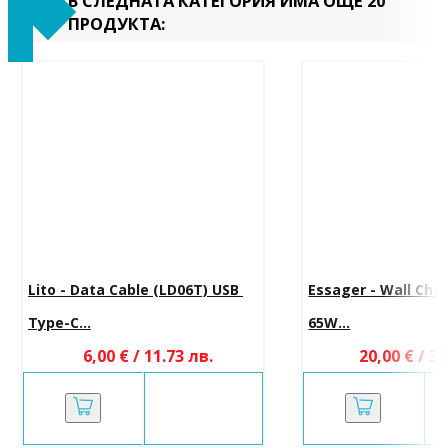
В СЛЕДНАТА КАТЕГОРИЯ ИМА ОЩЕ 20
ПРОДУКТА:
Lito - Data Cable (LD06T) USB 
Essager - Wall Cha
Type-C...
65W...
6,00 € / 11.73 лв.
20,00 € / 39