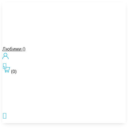
Любими (
)

(0)
